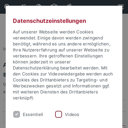
Direkt
Direkt
zum
zur
Inhalt
Fußleiste
Datenschutzeinstellungen
Auf unserer Webseite werden Cookies
verwendet. Einige davon werden zwingend
benötigt, während es uns andere ermöglichen,
Sie sind hier:
Startseite
Ihre Nutzererfahrung auf unserer Webseite zu
verbessern. Ihre getroffenen Einstellungen
können jederzeit in unserer
Anmelden
Datenschutzerklärung bearbeitet werden. Mit
Benutzeranmeldung
den Cookies zur Videowiedergabe werden auch
Cookies des Drittanbieters zu Targeting- und
Geben Sie Ihren Benutzernamen und Ihr Passwort an um sich
Werbezwecken gesetzt und Informationen ggf.
anzumelden:
mit weiteren Diensten des Drittanbieters
verknüpft.
Essentiell
Videos