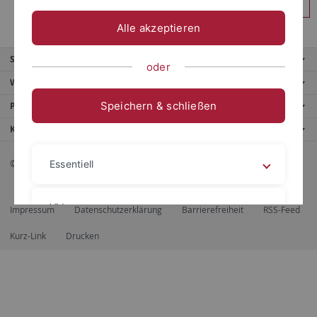
Anmelden
Alle akzeptieren
Service
oder
Weitere Angebote
Speichern & schließen
Portale
Kontaktinfo
© 2026 Eberhard Karls Universität Tübingen, Tübingen
Essentiell
Videos
Impressum
Datenschutzerklärung
Barrierefreiheit
RSS-Feed
Kurz-Link
Drucken
Impressum
Datenschutzerklärung