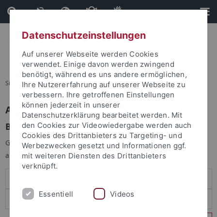
Direkt
Direkt
zum
zur
Inhalt
Fußleiste
Datenschutzeinstellungen
Auf unserer Webseite werden Cookies
verwendet. Einige davon werden zwingend
benötigt, während es uns andere ermöglichen,
Sie sind hier:
Startseite
Ihre Nutzererfahrung auf unserer Webseite zu
verbessern. Ihre getroffenen Einstellungen
können jederzeit in unserer
Anmelden
Datenschutzerklärung bearbeitet werden. Mit
Benutzeranmeldung
den Cookies zur Videowiedergabe werden auch
Cookies des Drittanbieters zu Targeting- und
Geben Sie Ihren Benutzernamen und Ihr Passwort an um sich
Werbezwecken gesetzt und Informationen ggf.
anzumelden:
mit weiteren Diensten des Drittanbieters
verknüpft.
Essentiell
Videos