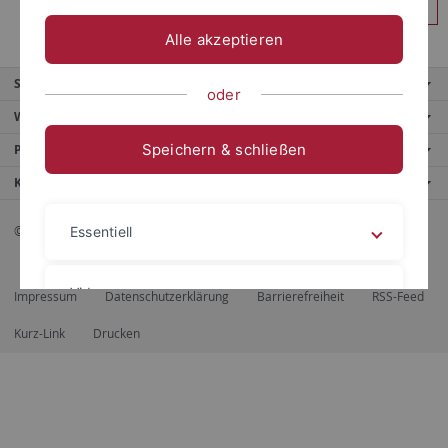
Anmelden
Alle akzeptieren
Service
oder
Weitere Angebote
Speichern & schließen
Portale
Kontaktinfo
© 2026 Eberhard Karls Universität Tübingen, Tübingen
Essentiell
Videos
Impressum
Datenschutzerklärung
Barrierefreiheit
RSS-Feed
Kurz-Link
Drucken
Impressum
Datenschutzerklärung