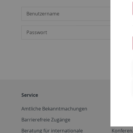
Service
Weitere 
Amtliche Bekanntmachungen
Betriebs
Barrierefreie Zugänge
CD-Vorla
Beratung für internationale
Konferen