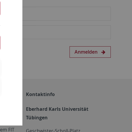
Anmelden
Kontaktinfo
Eberhard Karls Universität
Tübingen
em FIT
Geschwister-Scholl-Platz