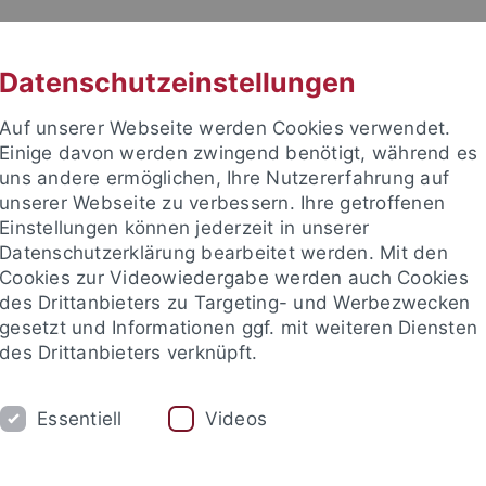
RACHE
UNI A-Z
KONTAKT
SUC
Datenschutzeinstellungen
Auf unserer Webseite werden Cookies verwendet.
Einige davon werden zwingend benötigt, während es
uns andere ermöglichen, Ihre Nutzererfahrung auf
unserer Webseite zu verbessern. Ihre getroffenen
TUDIUM
Einstellungen können jederzeit in unserer
FORSCHUNG
EINRICHTUNGE
Datenschutzerklärung bearbeitet werden. Mit den
Cookies zur Videowiedergabe werden auch Cookies
des Drittanbieters zu Targeting- und Werbezwecken
gesetzt und Informationen ggf. mit weiteren Diensten
des Drittanbieters verknüpft.
Essentiell
Videos
t an um sich anzumelden: