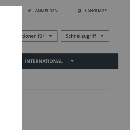
HEN
ANMELDEN
LANGUAGE
Informationen für
Schnellzugriff
N
INTERNATIONAL