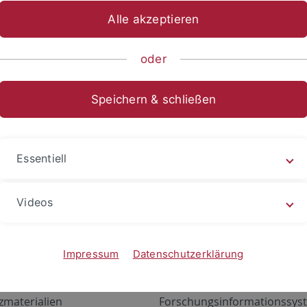
Alle akzeptieren
oder
Speichern & schließen
Essentiell
Videos
Angebote
Portale
zustand Netzwerk
ALMA
Impressum
Datenschutzerklärung
gen
Exchange Mail (OWA)
zmaterialien
Forschungsinformationssyst