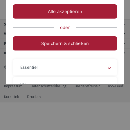
Anmelden
Alle akzeptieren
Service
oder
Weitere Angebote
Speichern & schließen
Portale
Kontaktinfo
© 2026 Eberhard Karls Universität Tübingen, Tübingen
Essentiell
Videos
Impressum
Datenschutzerklärung
Barrierefreiheit
RSS-Feed
Kurz-Link
Drucken
Impressum
Datenschutzerklärung