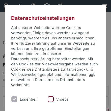
Direkt
Direkt
zum
zur
Inhalt
Fußleiste
Datenschutzeinstellungen
Auf unserer Webseite werden Cookies
verwendet. Einige davon werden zwingend
benötigt, während es uns andere ermöglichen,
Sie sind hier:
Startseite
Ihre Nutzererfahrung auf unserer Webseite zu
verbessern. Ihre getroffenen Einstellungen
können jederzeit in unserer
Anmelden
Datenschutzerklärung bearbeitet werden. Mit
Benutzeranmeldung
den Cookies zur Videowiedergabe werden auch
Cookies des Drittanbieters zu Targeting- und
Geben Sie Ihren Benutzernamen und Ihr Passwort an um sich
Werbezwecken gesetzt und Informationen ggf.
anzumelden:
mit weiteren Diensten des Drittanbieters
verknüpft.
Essentiell
Videos