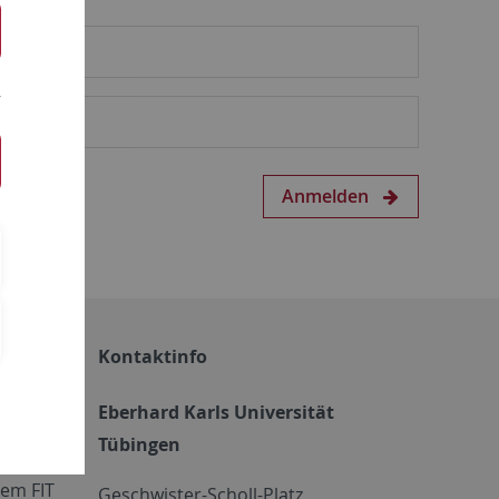
Anmelden
Kontaktinfo
Eberhard Karls Universität
Tübingen
em FIT
Geschwister-Scholl-Platz