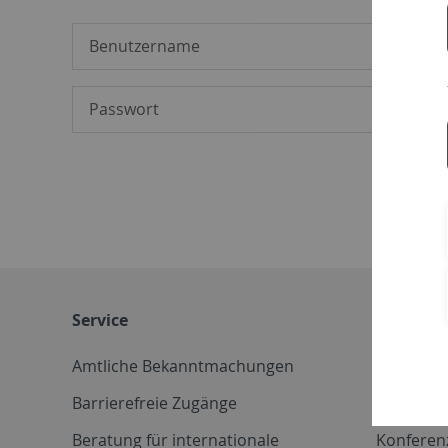
Service
Weitere 
Amtliche Bekanntmachungen
Betriebs
Barrierefreie Zugänge
CD-Vorla
Beratung für internationale
Konferen