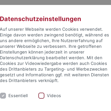
RACHE
UNI A-Z
KONTAKT
SUC
Datenschutzeinstellungen
Auf unserer Webseite werden Cookies verwendet.
Einige davon werden zwingend benötigt, während es
uns andere ermöglichen, Ihre Nutzererfahrung auf
unserer Webseite zu verbessern. Ihre getroffenen
TUDIUM
Einstellungen können jederzeit in unserer
FORSCHUNG
EINRICHTUNGE
Datenschutzerklärung bearbeitet werden. Mit den
Cookies zur Videowiedergabe werden auch Cookies
des Drittanbieters zu Targeting- und Werbezwecken
gesetzt und Informationen ggf. mit weiteren Diensten
des Drittanbieters verknüpft.
Essentiell
Videos
t an um sich anzumelden: