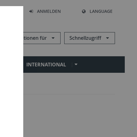
HEN
ANMELDEN
LANGUAGE
Informationen für
Schnellzugriff
N
INTERNATIONAL