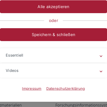
Alle akzeptieren
oder
Speichern & schließen
Essentiell
Videos
Angebote
Portale
zustand Netzwerk
ALMA
Impressum
Datenschutzerklärung
gen
Exchange Mail (OWA)
zmaterialien
Forschungsinformationssyst