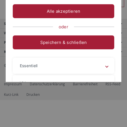
Anmelden
Alle akzeptieren
Service
oder
Weitere Angebote
Speichern & schließen
Portale
Kontaktinfo
© 2026 Eberhard Karls Universität Tübingen, Tübingen
Essentiell
Videos
Impressum
Datenschutzerklärung
Barrierefreiheit
RSS-Feed
Kurz-Link
Drucken
Impressum
Datenschutzerklärung