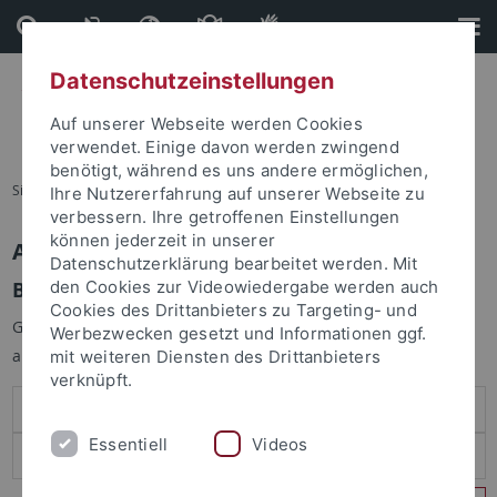
Direkt
Direkt
zum
zur
Inhalt
Fußleiste
Datenschutzeinstellungen
Auf unserer Webseite werden Cookies
verwendet. Einige davon werden zwingend
benötigt, während es uns andere ermöglichen,
Sie sind hier:
Startseite
Ihre Nutzererfahrung auf unserer Webseite zu
verbessern. Ihre getroffenen Einstellungen
können jederzeit in unserer
Anmelden
Datenschutzerklärung bearbeitet werden. Mit
Benutzeranmeldung
den Cookies zur Videowiedergabe werden auch
Cookies des Drittanbieters zu Targeting- und
Geben Sie Ihren Benutzernamen und Ihr Passwort an um sich
Werbezwecken gesetzt und Informationen ggf.
anzumelden:
mit weiteren Diensten des Drittanbieters
verknüpft.
Essentiell
Videos