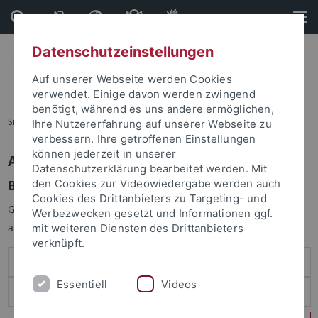
Direkt
Direkt
zum
zur
Inhalt
Fußleiste
Datenschutzeinstellungen
Auf unserer Webseite werden Cookies
verwendet. Einige davon werden zwingend
benötigt, während es uns andere ermöglichen,
Sie sind hier:
Startseite
Ihre Nutzererfahrung auf unserer Webseite zu
verbessern. Ihre getroffenen Einstellungen
können jederzeit in unserer
Anmelden
Datenschutzerklärung bearbeitet werden. Mit
Benutzeranmeldung
den Cookies zur Videowiedergabe werden auch
Cookies des Drittanbieters zu Targeting- und
Geben Sie Ihren Benutzernamen und Ihr Passwort an um sich
Werbezwecken gesetzt und Informationen ggf.
anzumelden:
mit weiteren Diensten des Drittanbieters
verknüpft.
Essentiell
Videos