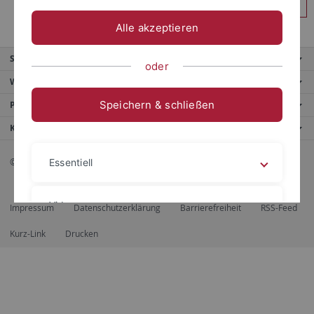
Anmelden
Alle akzeptieren
Service
oder
Weitere Angebote
Speichern & schließen
Portale
Kontaktinfo
© 2026 Eberhard Karls Universität Tübingen, Tübingen
Essentiell
Videos
Impressum
Datenschutzerklärung
Barrierefreiheit
RSS-Feed
Kurz-Link
Drucken
Impressum
Datenschutzerklärung