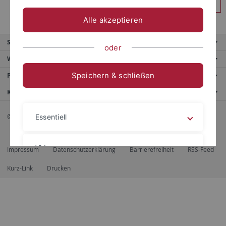
Anmelden
Alle akzeptieren
Service
oder
Weitere Angebote
Speichern & schließen
Portale
Kontaktinfo
© 2026 Eberhard Karls Universität Tübingen, Tübingen
Essentiell
Videos
Impressum
Datenschutzerklärung
Barrierefreiheit
RSS-Feed
Kurz-Link
Drucken
Impressum
Datenschutzerklärung