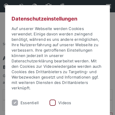
Direkt
Direkt
zum
zur
Inhalt
Fußleiste
Datenschutzeinstellungen
Auf unserer Webseite werden Cookies
verwendet. Einige davon werden zwingend
benötigt, während es uns andere ermöglichen,
Sie sind hier:
Startseite
Ihre Nutzererfahrung auf unserer Webseite zu
verbessern. Ihre getroffenen Einstellungen
können jederzeit in unserer
Anmelden
Datenschutzerklärung bearbeitet werden. Mit
Benutzeranmeldung
den Cookies zur Videowiedergabe werden auch
Cookies des Drittanbieters zu Targeting- und
Geben Sie Ihren Benutzernamen und Ihr Passwort an um sich
Werbezwecken gesetzt und Informationen ggf.
anzumelden:
mit weiteren Diensten des Drittanbieters
verknüpft.
Essentiell
Videos