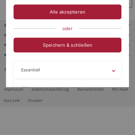
Anmelden
Alle akzeptieren
Service
oder
Weitere Angebote
Speichern & schließen
Portale
Kontaktinfo
© 2026 Eberhard Karls Universität Tübingen, Tübingen
Essentiell
Videos
Impressum
Datenschutzerklärung
Barrierefreiheit
RSS-Feed
Kurz-Link
Drucken
Impressum
Datenschutzerklärung