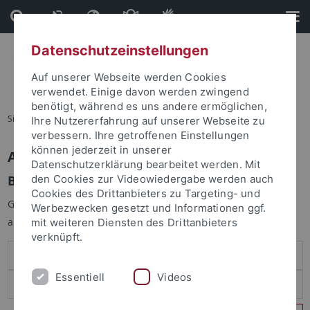
Direkt
Direkt
zum
zur
Inhalt
Fußleiste
Datenschutzeinstellungen
Auf unserer Webseite werden Cookies
verwendet. Einige davon werden zwingend
benötigt, während es uns andere ermöglichen,
Sie sind hier:
Startseite
Ihre Nutzererfahrung auf unserer Webseite zu
verbessern. Ihre getroffenen Einstellungen
können jederzeit in unserer
Anmelden
Datenschutzerklärung bearbeitet werden. Mit
Benutzeranmeldung
den Cookies zur Videowiedergabe werden auch
Cookies des Drittanbieters zu Targeting- und
Geben Sie Ihren Benutzernamen und Ihr Passwort an um sich
Werbezwecken gesetzt und Informationen ggf.
anzumelden:
mit weiteren Diensten des Drittanbieters
verknüpft.
Essentiell
Videos