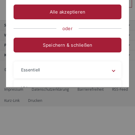
Anmelden
Alle akzeptieren
Service
oder
Weitere Angebote
Speichern & schließen
Portale
Kontaktinfo
© 2026 Eberhard Karls Universität Tübingen, Tübingen
Essentiell
Videos
Impressum
Datenschutzerklärung
Barrierefreiheit
RSS-Feed
Kurz-Link
Drucken
Impressum
Datenschutzerklärung