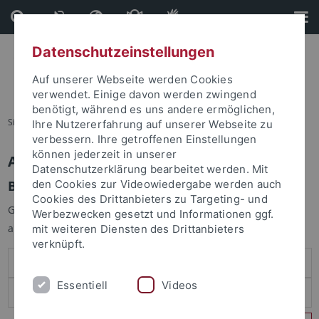
Direkt
Direkt
zum
zur
Inhalt
Fußleiste
Datenschutzeinstellungen
Auf unserer Webseite werden Cookies
verwendet. Einige davon werden zwingend
benötigt, während es uns andere ermöglichen,
Sie sind hier:
Startseite
Ihre Nutzererfahrung auf unserer Webseite zu
verbessern. Ihre getroffenen Einstellungen
können jederzeit in unserer
Anmelden
Datenschutzerklärung bearbeitet werden. Mit
Benutzeranmeldung
den Cookies zur Videowiedergabe werden auch
Cookies des Drittanbieters zu Targeting- und
Geben Sie Ihren Benutzernamen und Ihr Passwort an um sich
Werbezwecken gesetzt und Informationen ggf.
anzumelden:
mit weiteren Diensten des Drittanbieters
verknüpft.
Essentiell
Videos