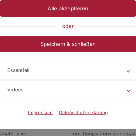
Alle akzeptieren
oder
Speichern & schließen
Essentiell
Videos
Angebote
Portale
zustand Netzwerk
ALMA
Impressum
Datenschutzerklärung
gen
Exchange Mail (OWA)
zmaterialien
Forschungsinformationssyst