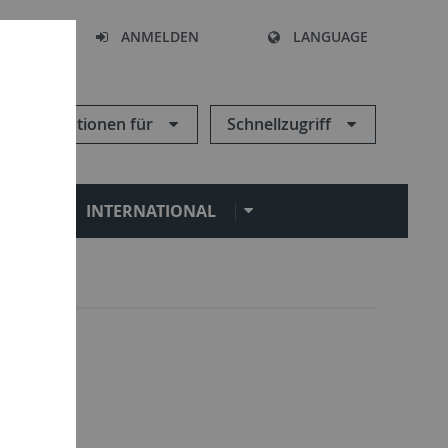
HEN
ANMELDEN
LANGUAGE
Informationen für
Schnellzugriff
N
INTERNATIONAL