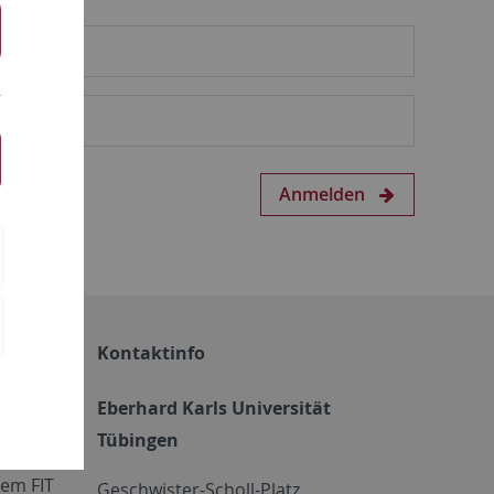
Anmelden
Kontaktinfo
Eberhard Karls Universität
Tübingen
em FIT
Geschwister-Scholl-Platz