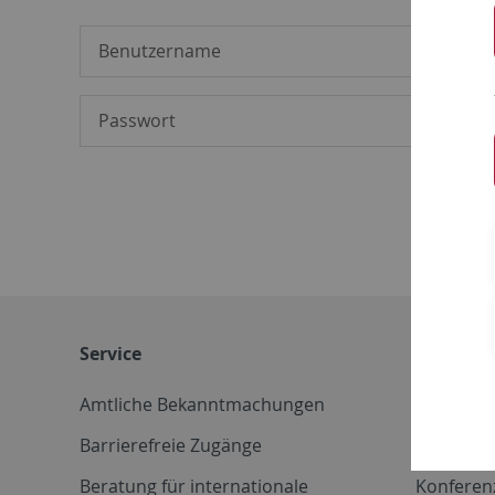
Service
Weitere 
Amtliche Bekanntmachungen
Betriebs
Barrierefreie Zugänge
CD-Vorla
Beratung für internationale
Konferen