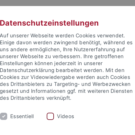
RACHE
UNI A-Z
KONTAKT
SUC
Datenschutzeinstellungen
Auf unserer Webseite werden Cookies verwendet.
Einige davon werden zwingend benötigt, während es
uns andere ermöglichen, Ihre Nutzererfahrung auf
unserer Webseite zu verbessern. Ihre getroffenen
TUDIUM
Einstellungen können jederzeit in unserer
FORSCHUNG
EINRICHTUNGE
Datenschutzerklärung bearbeitet werden. Mit den
Cookies zur Videowiedergabe werden auch Cookies
des Drittanbieters zu Targeting- und Werbezwecken
gesetzt und Informationen ggf. mit weiteren Diensten
des Drittanbieters verknüpft.
Essentiell
Videos
t an um sich anzumelden: