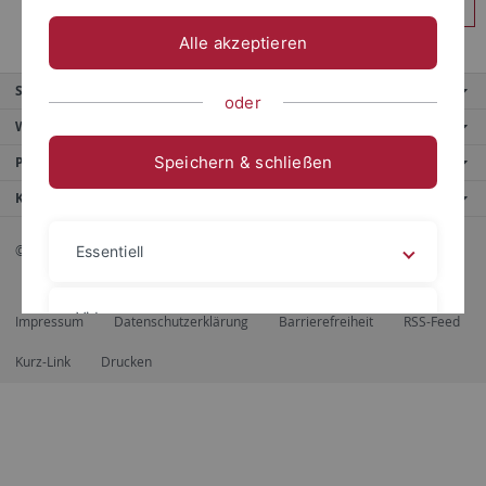
Anmelden
Alle akzeptieren
Service
oder
Weitere Angebote
Speichern & schließen
Portale
Kontaktinfo
© 2026 Eberhard Karls Universität Tübingen, Tübingen
Essentiell
Videos
Impressum
Datenschutzerklärung
Barrierefreiheit
RSS-Feed
Kurz-Link
Drucken
Impressum
Datenschutzerklärung