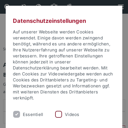
Direkt
Direkt
zum
zur
Inhalt
Fußleiste
Datenschutzeinstellungen
Auf unserer Webseite werden Cookies
verwendet. Einige davon werden zwingend
benötigt, während es uns andere ermöglichen,
Sie sind hier:
Startseite
Ihre Nutzererfahrung auf unserer Webseite zu
verbessern. Ihre getroffenen Einstellungen
können jederzeit in unserer
Anmelden
Datenschutzerklärung bearbeitet werden. Mit
Benutzeranmeldung
den Cookies zur Videowiedergabe werden auch
Cookies des Drittanbieters zu Targeting- und
Geben Sie Ihren Benutzernamen und Ihr Passwort an um sich
Werbezwecken gesetzt und Informationen ggf.
anzumelden:
mit weiteren Diensten des Drittanbieters
verknüpft.
Essentiell
Videos