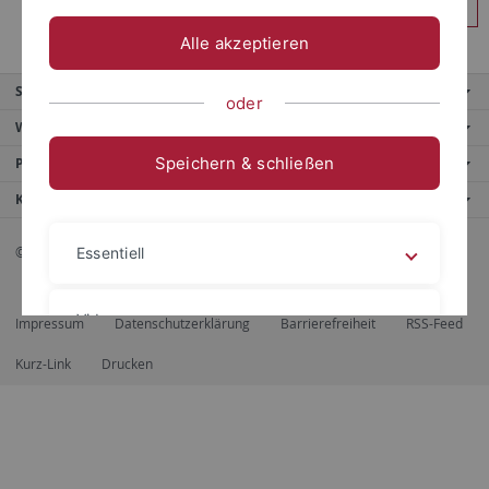
Anmelden
Alle akzeptieren
Service
oder
Weitere Angebote
Speichern & schließen
Portale
Kontaktinfo
© 2026 Eberhard Karls Universität Tübingen, Tübingen
Essentiell
Videos
Impressum
Datenschutzerklärung
Barrierefreiheit
RSS-Feed
Kurz-Link
Drucken
Impressum
Datenschutzerklärung