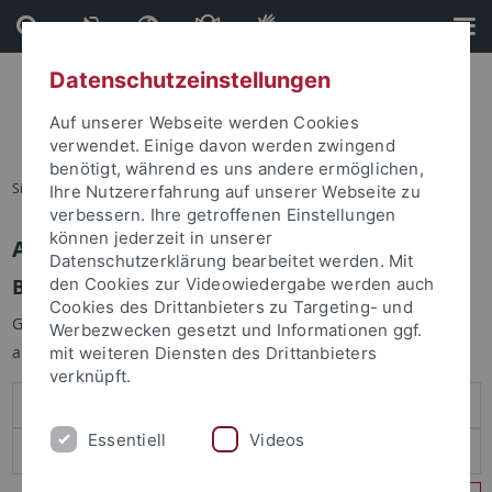
Direkt
Direkt
zum
zur
Inhalt
Fußleiste
Datenschutzeinstellungen
Auf unserer Webseite werden Cookies
verwendet. Einige davon werden zwingend
benötigt, während es uns andere ermöglichen,
Sie sind hier:
Startseite
Ihre Nutzererfahrung auf unserer Webseite zu
verbessern. Ihre getroffenen Einstellungen
können jederzeit in unserer
Anmelden
Datenschutzerklärung bearbeitet werden. Mit
Benutzeranmeldung
den Cookies zur Videowiedergabe werden auch
Cookies des Drittanbieters zu Targeting- und
Geben Sie Ihren Benutzernamen und Ihr Passwort an um sich
Werbezwecken gesetzt und Informationen ggf.
anzumelden:
mit weiteren Diensten des Drittanbieters
verknüpft.
Essentiell
Videos