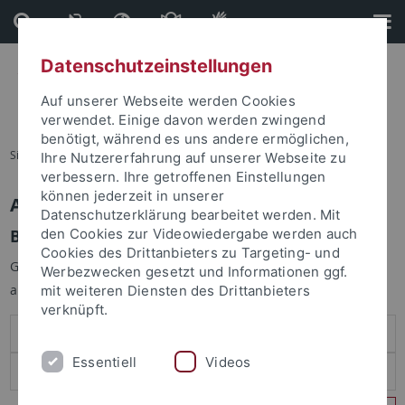
Direkt
Direkt
zum
zur
Inhalt
Fußleiste
Datenschutzeinstellungen
Auf unserer Webseite werden Cookies
verwendet. Einige davon werden zwingend
benötigt, während es uns andere ermöglichen,
Sie sind hier:
Startseite
Ihre Nutzererfahrung auf unserer Webseite zu
verbessern. Ihre getroffenen Einstellungen
können jederzeit in unserer
Anmelden
Datenschutzerklärung bearbeitet werden. Mit
Benutzeranmeldung
den Cookies zur Videowiedergabe werden auch
Cookies des Drittanbieters zu Targeting- und
Geben Sie Ihren Benutzernamen und Ihr Passwort an um sich
Werbezwecken gesetzt und Informationen ggf.
anzumelden:
mit weiteren Diensten des Drittanbieters
verknüpft.
Essentiell
Videos