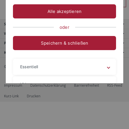
Anmelden
Alle akzeptieren
Service
oder
Weitere Angebote
Speichern & schließen
Portale
Kontaktinfo
© 2026 Eberhard Karls Universität Tübingen, Tübingen
Essentiell
Videos
Impressum
Datenschutzerklärung
Barrierefreiheit
RSS-Feed
Kurz-Link
Drucken
Impressum
Datenschutzerklärung