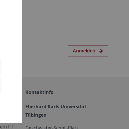
Anmelden
Kontaktinfo
Eberhard Karls Universität
Tübingen
em FIT
Geschwister-Scholl-Platz