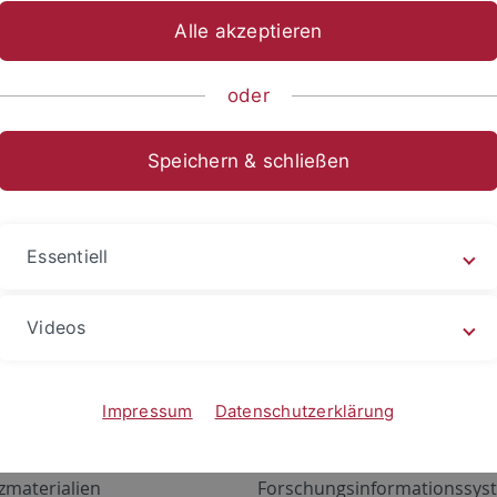
Alle akzeptieren
oder
Speichern & schließen
Essentiell
Videos
Angebote
Portale
zustand Netzwerk
ALMA
Impressum
Datenschutzerklärung
gen
Exchange Mail (OWA)
zmaterialien
Forschungsinformationssyst