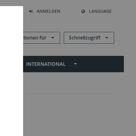
HEN
ANMELDEN
LANGUAGE
Informationen für
Schnellzugriff
N
INTERNATIONAL