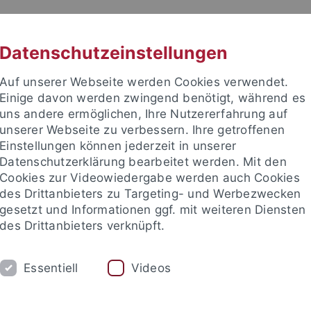
RACHE
UNI A-Z
KONTAKT
SUC
Datenschutzeinstellungen
Auf unserer Webseite werden Cookies verwendet.
Einige davon werden zwingend benötigt, während es
uns andere ermöglichen, Ihre Nutzererfahrung auf
unserer Webseite zu verbessern. Ihre getroffenen
TUDIUM
Einstellungen können jederzeit in unserer
FORSCHUNG
EINRICHTUNGE
Datenschutzerklärung bearbeitet werden. Mit den
Cookies zur Videowiedergabe werden auch Cookies
des Drittanbieters zu Targeting- und Werbezwecken
gesetzt und Informationen ggf. mit weiteren Diensten
des Drittanbieters verknüpft.
Essentiell
Videos
t an um sich anzumelden: