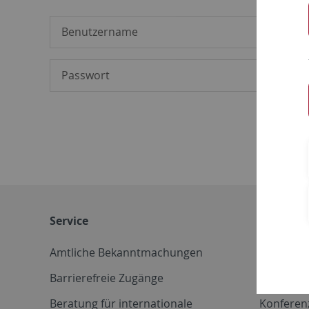
Service
Weitere 
Amtliche Bekanntmachungen
Betriebs
Barrierefreie Zugänge
CD-Vorla
Beratung für internationale
Konferen