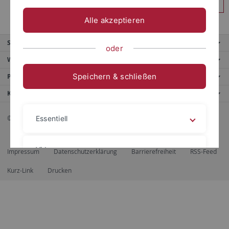
Anmelden
Alle akzeptieren
Service
oder
Weitere Angebote
Speichern & schließen
Portale
Kontaktinfo
© 2026 Eberhard Karls Universität Tübingen, Tübingen
Essentiell
Videos
Impressum
Datenschutzerklärung
Barrierefreiheit
RSS-Feed
Kurz-Link
Drucken
Impressum
Datenschutzerklärung