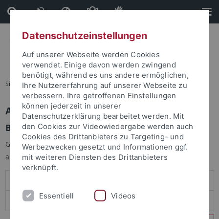
Direkt
Direkt
zum
zur
Inhalt
Fußleiste
Datenschutzeinstellungen
Auf unserer Webseite werden Cookies
verwendet. Einige davon werden zwingend
benötigt, während es uns andere ermöglichen,
Sie sind hier:
Startseite
Ihre Nutzererfahrung auf unserer Webseite zu
verbessern. Ihre getroffenen Einstellungen
können jederzeit in unserer
Anmelden
Datenschutzerklärung bearbeitet werden. Mit
Benutzeranmeldung
den Cookies zur Videowiedergabe werden auch
Cookies des Drittanbieters zu Targeting- und
Geben Sie Ihren Benutzernamen und Ihr Passwort an um sich
Werbezwecken gesetzt und Informationen ggf.
anzumelden:
mit weiteren Diensten des Drittanbieters
verknüpft.
Essentiell
Videos