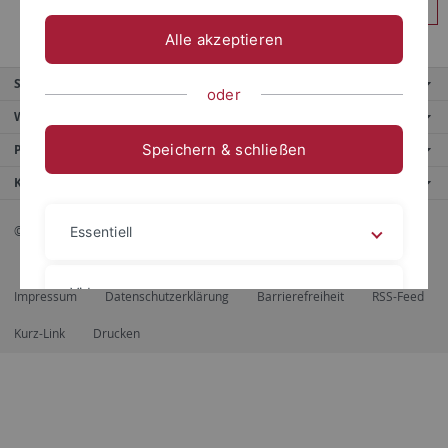
Anmelden
Alle akzeptieren
Service
oder
Weitere Angebote
Speichern & schließen
Portale
Kontaktinfo
© 2026 Eberhard Karls Universität Tübingen, Tübingen
Essentiell
Videos
Impressum
Datenschutzerklärung
Barrierefreiheit
RSS-Feed
Kurz-Link
Drucken
Impressum
Datenschutzerklärung