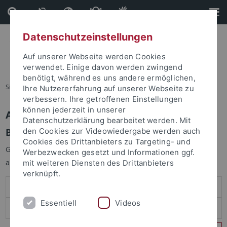
Direkt
Direkt
zum
zur
Inhalt
Fußleiste
Datenschutzeinstellungen
Auf unserer Webseite werden Cookies
verwendet. Einige davon werden zwingend
benötigt, während es uns andere ermöglichen,
Sie sind hier:
Startseite
Ihre Nutzererfahrung auf unserer Webseite zu
verbessern. Ihre getroffenen Einstellungen
können jederzeit in unserer
Anmelden
Datenschutzerklärung bearbeitet werden. Mit
Benutzeranmeldung
den Cookies zur Videowiedergabe werden auch
Cookies des Drittanbieters zu Targeting- und
Geben Sie Ihren Benutzernamen und Ihr Passwort an um sich
Werbezwecken gesetzt und Informationen ggf.
anzumelden:
mit weiteren Diensten des Drittanbieters
verknüpft.
Essentiell
Videos