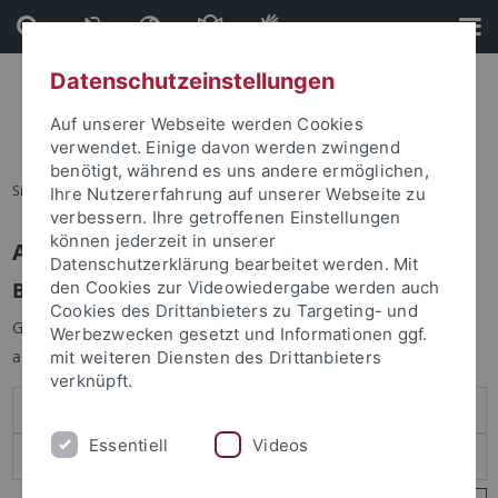
Direkt
Direkt
zum
zur
Inhalt
Fußleiste
Datenschutzeinstellungen
Auf unserer Webseite werden Cookies
verwendet. Einige davon werden zwingend
benötigt, während es uns andere ermöglichen,
Sie sind hier:
Startseite
Ihre Nutzererfahrung auf unserer Webseite zu
verbessern. Ihre getroffenen Einstellungen
können jederzeit in unserer
Anmelden
Datenschutzerklärung bearbeitet werden. Mit
Benutzeranmeldung
den Cookies zur Videowiedergabe werden auch
Cookies des Drittanbieters zu Targeting- und
Geben Sie Ihren Benutzernamen und Ihr Passwort an um sich
Werbezwecken gesetzt und Informationen ggf.
anzumelden:
mit weiteren Diensten des Drittanbieters
verknüpft.
Essentiell
Videos