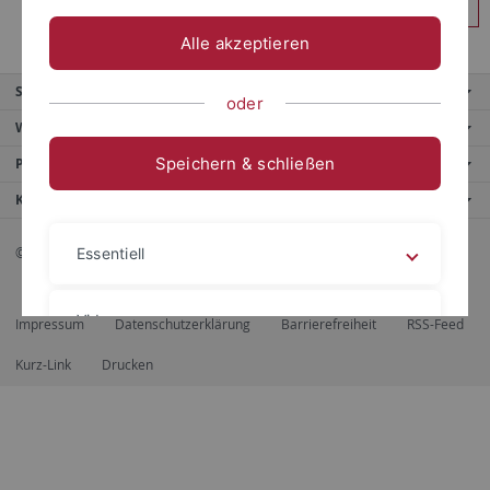
Anmelden
Alle akzeptieren
Service
oder
Weitere Angebote
Speichern & schließen
Portale
Kontaktinfo
© 2026 Eberhard Karls Universität Tübingen, Tübingen
Essentiell
Videos
Impressum
Datenschutzerklärung
Barrierefreiheit
RSS-Feed
Kurz-Link
Drucken
Impressum
Datenschutzerklärung