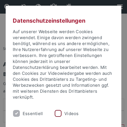
Direkt
Direkt
zum
zur
Inhalt
Fußleiste
Datenschutzeinstellungen
Auf unserer Webseite werden Cookies
verwendet. Einige davon werden zwingend
benötigt, während es uns andere ermöglichen,
Sie sind hier:
Startseite
Ihre Nutzererfahrung auf unserer Webseite zu
verbessern. Ihre getroffenen Einstellungen
können jederzeit in unserer
Anmelden
Datenschutzerklärung bearbeitet werden. Mit
Benutzeranmeldung
den Cookies zur Videowiedergabe werden auch
Cookies des Drittanbieters zu Targeting- und
Geben Sie Ihren Benutzernamen und Ihr Passwort an um sich
Werbezwecken gesetzt und Informationen ggf.
anzumelden:
mit weiteren Diensten des Drittanbieters
verknüpft.
Essentiell
Videos