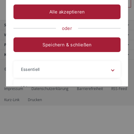
Anmelden
Alle akzeptieren
Service
oder
Weitere Angebote
Speichern & schließen
Portale
Kontaktinfo
© 2026 Eberhard Karls Universität Tübingen, Tübingen
Essentiell
Videos
Impressum
Datenschutzerklärung
Barrierefreiheit
RSS-Feed
Kurz-Link
Drucken
Impressum
Datenschutzerklärung