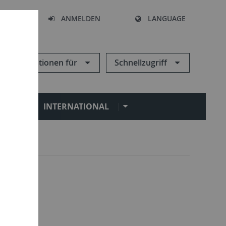
HEN
ANMELDEN
LANGUAGE
Informationen für
Schnellzugriff
N
INTERNATIONAL