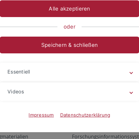
Alle akzeptieren
oder
Speichern & schließen
Essentiell
Videos
Angebote
Portale
zustand Netzwerk
ALMA
Impressum
Datenschutzerklärung
gen
Exchange Mail (OWA)
zmaterialien
Forschungsinformationssyst