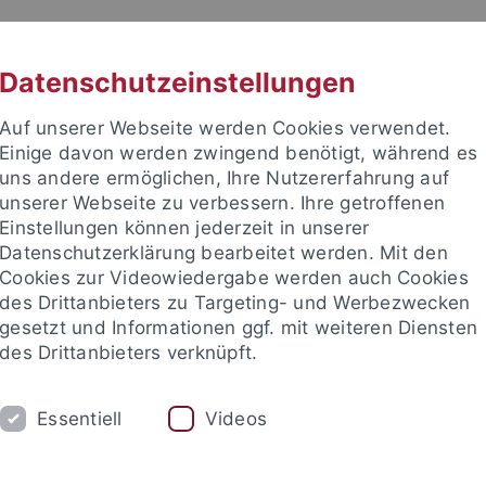
RACHE
UNI A-Z
KONTAKT
SUC
Datenschutzeinstellungen
Auf unserer Webseite werden Cookies verwendet.
Einige davon werden zwingend benötigt, während es
uns andere ermöglichen, Ihre Nutzererfahrung auf
unserer Webseite zu verbessern. Ihre getroffenen
TUDIUM
Einstellungen können jederzeit in unserer
FORSCHUNG
EINRICHTUNGE
Datenschutzerklärung bearbeitet werden. Mit den
Cookies zur Videowiedergabe werden auch Cookies
des Drittanbieters zu Targeting- und Werbezwecken
gesetzt und Informationen ggf. mit weiteren Diensten
des Drittanbieters verknüpft.
Essentiell
Videos
t an um sich anzumelden: