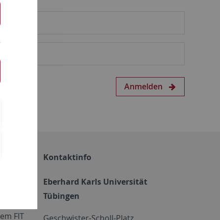
Anmelden
Kontaktinfo
Eberhard Karls Universität
Tübingen
em FIT
Geschwister-Scholl-Platz