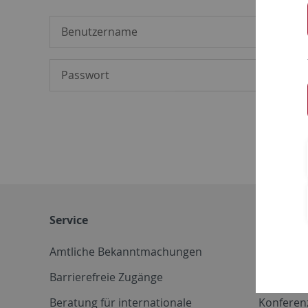
Service
Weitere 
Amtliche Bekanntmachungen
Betriebs
Barrierefreie Zugänge
CD-Vorla
Beratung für internationale
Konferen