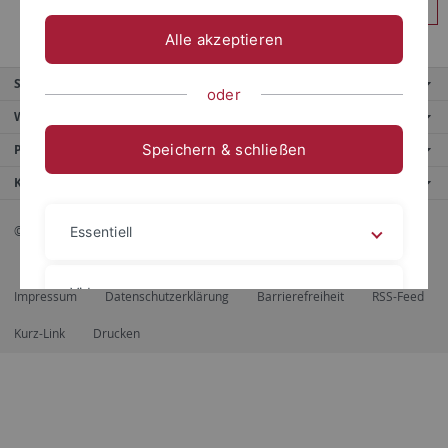
Anmelden
Alle akzeptieren
Service
oder
Weitere Angebote
Speichern & schließen
Portale
Kontaktinfo
© 2026 Eberhard Karls Universität Tübingen, Tübingen
Essentiell
Videos
Impressum
Datenschutzerklärung
Barrierefreiheit
RSS-Feed
Kurz-Link
Drucken
Impressum
Datenschutzerklärung