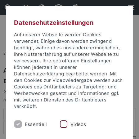
Direkt
Direkt
zum
zur
Inhalt
Fußleiste
Datenschutzeinstellungen
Auf unserer Webseite werden Cookies
verwendet. Einige davon werden zwingend
benötigt, während es uns andere ermöglichen,
Sie sind hier:
Startseite
Ihre Nutzererfahrung auf unserer Webseite zu
verbessern. Ihre getroffenen Einstellungen
können jederzeit in unserer
Anmelden
Datenschutzerklärung bearbeitet werden. Mit
Benutzeranmeldung
den Cookies zur Videowiedergabe werden auch
Cookies des Drittanbieters zu Targeting- und
Geben Sie Ihren Benutzernamen und Ihr Passwort an um sich
Werbezwecken gesetzt und Informationen ggf.
anzumelden:
mit weiteren Diensten des Drittanbieters
verknüpft.
Essentiell
Videos