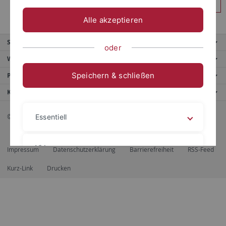
Anmelden
Alle akzeptieren
Service
oder
Weitere Angebote
Speichern & schließen
Portale
Kontaktinfo
© 2026 Eberhard Karls Universität Tübingen, Tübingen
Essentiell
Videos
Impressum
Datenschutzerklärung
Barrierefreiheit
RSS-Feed
Kurz-Link
Drucken
Impressum
Datenschutzerklärung