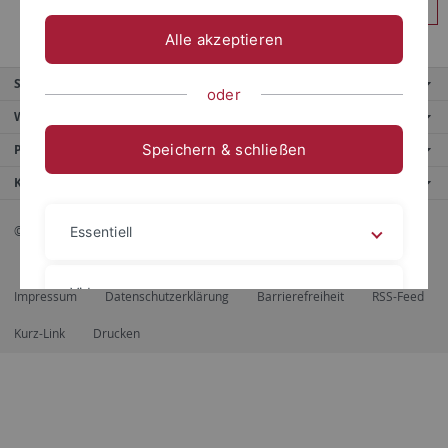
Anmelden
Alle akzeptieren
Service
oder
Weitere Angebote
Speichern & schließen
Portale
Kontaktinfo
© 2026 Eberhard Karls Universität Tübingen, Tübingen
Essentiell
Videos
Impressum
Datenschutzerklärung
Barrierefreiheit
RSS-Feed
Kurz-Link
Drucken
Impressum
Datenschutzerklärung