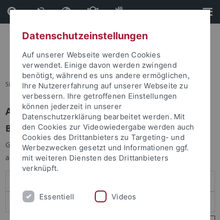
Direkt
Direkt
zum
zur
Inhalt
Fußleiste
Datenschutzeinstellungen
Auf unserer Webseite werden Cookies
verwendet. Einige davon werden zwingend
benötigt, während es uns andere ermöglichen,
Sie sind hier:
Startseite
Ihre Nutzererfahrung auf unserer Webseite zu
verbessern. Ihre getroffenen Einstellungen
können jederzeit in unserer
Anmelden
Datenschutzerklärung bearbeitet werden. Mit
Benutzeranmeldung
den Cookies zur Videowiedergabe werden auch
Cookies des Drittanbieters zu Targeting- und
Geben Sie Ihren Benutzernamen und Ihr Passwort an um sich
Werbezwecken gesetzt und Informationen ggf.
anzumelden:
mit weiteren Diensten des Drittanbieters
verknüpft.
Essentiell
Videos