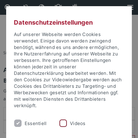
Direkt
Direkt
zum
zur
Inhalt
Fußleiste
Datenschutzeinstellungen
Auf unserer Webseite werden Cookies
verwendet. Einige davon werden zwingend
benötigt, während es uns andere ermöglichen,
Sie sind hier:
Startseite
Ihre Nutzererfahrung auf unserer Webseite zu
verbessern. Ihre getroffenen Einstellungen
können jederzeit in unserer
Anmelden
Datenschutzerklärung bearbeitet werden. Mit
Benutzeranmeldung
den Cookies zur Videowiedergabe werden auch
Cookies des Drittanbieters zu Targeting- und
Geben Sie Ihren Benutzernamen und Ihr Passwort an um sich
Werbezwecken gesetzt und Informationen ggf.
anzumelden:
mit weiteren Diensten des Drittanbieters
verknüpft.
Essentiell
Videos