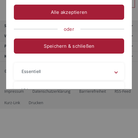
Anmelden
Alle akzeptieren
Service
oder
Weitere Angebote
Speichern & schließen
Portale
Kontaktinfo
© 2026 Eberhard Karls Universität Tübingen, Tübingen
Essentiell
Videos
Impressum
Datenschutzerklärung
Barrierefreiheit
RSS-Feed
Kurz-Link
Drucken
Impressum
Datenschutzerklärung