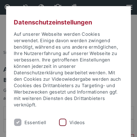
Direkt
Direkt
zum
zur
Inhalt
Fußleiste
Datenschutzeinstellungen
Auf unserer Webseite werden Cookies
verwendet. Einige davon werden zwingend
benötigt, während es uns andere ermöglichen,
Sie sind hier:
Startseite
Ihre Nutzererfahrung auf unserer Webseite zu
verbessern. Ihre getroffenen Einstellungen
können jederzeit in unserer
Anmelden
Datenschutzerklärung bearbeitet werden. Mit
Benutzeranmeldung
den Cookies zur Videowiedergabe werden auch
Cookies des Drittanbieters zu Targeting- und
Geben Sie Ihren Benutzernamen und Ihr Passwort an um sich
Werbezwecken gesetzt und Informationen ggf.
anzumelden:
mit weiteren Diensten des Drittanbieters
verknüpft.
Essentiell
Videos