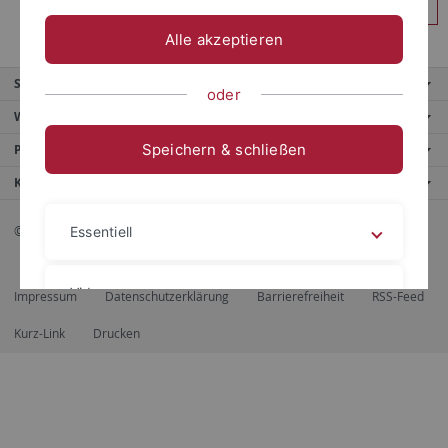
Anmelden
Alle akzeptieren
Service
oder
Weitere Angebote
Speichern & schließen
Portale
Kontaktinfo
© 2026 Eberhard Karls Universität Tübingen, Tübingen
Essentiell
Videos
Impressum
Datenschutzerklärung
Barrierefreiheit
RSS-Feed
Kurz-Link
Drucken
Impressum
Datenschutzerklärung