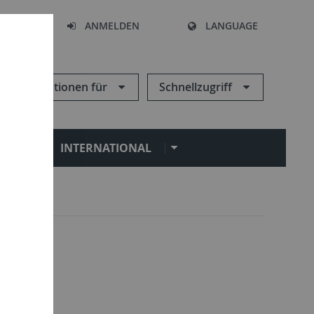
HEN
ANMELDEN
LANGUAGE
Informationen für
Schnellzugriff
N
INTERNATIONAL