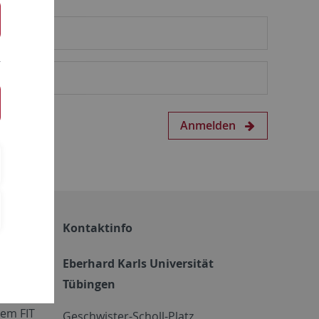
Anmelden
Kontaktinfo
Eberhard Karls Universität
Tübingen
em FIT
Geschwister-Scholl-Platz