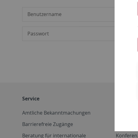
Service
Weitere 
Amtliche Bekanntmachungen
Betriebs
Barrierefreie Zugänge
CD-Vorla
Beratung für internationale
Konferen