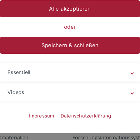
Alle akzeptieren
oder
Speichern & schließen
Essentiell
Videos
Angebote
Portale
zustand Netzwerk
ALMA
Impressum
Datenschutzerklärung
gen
Exchange Mail (OWA)
zmaterialien
Forschungsinformationssyst