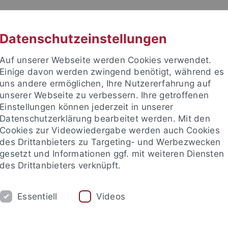
RACHE
UNI A-Z
KONTAKT
SUC
Datenschutzeinstellungen
Auf unserer Webseite werden Cookies verwendet.
Einige davon werden zwingend benötigt, während es
uns andere ermöglichen, Ihre Nutzererfahrung auf
unserer Webseite zu verbessern. Ihre getroffenen
TUDIUM
Einstellungen können jederzeit in unserer
FORSCHUNG
EINRICHTUNGE
Datenschutzerklärung bearbeitet werden. Mit den
Cookies zur Videowiedergabe werden auch Cookies
des Drittanbieters zu Targeting- und Werbezwecken
gesetzt und Informationen ggf. mit weiteren Diensten
des Drittanbieters verknüpft.
Essentiell
Videos
t an um sich anzumelden: