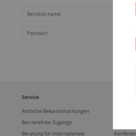
Service
Weitere 
Amtliche Bekanntmachungen
Betriebs
Barrierefreie Zugänge
CD-Vorla
Beratung für internationale
Konferen