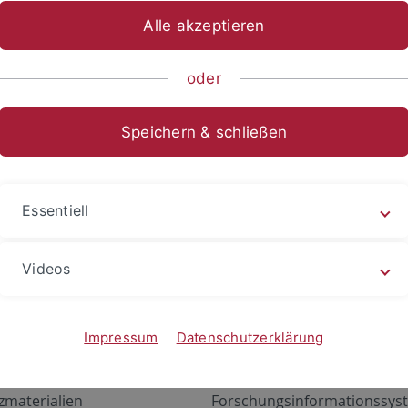
Alle akzeptieren
oder
Speichern & schließen
Essentiell
Videos
Angebote
Portale
zustand Netzwerk
ALMA
Impressum
Datenschutzerklärung
gen
Exchange Mail (OWA)
zmaterialien
Forschungsinformationssyst