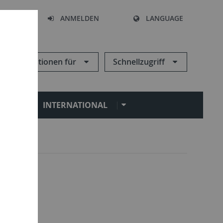
HEN
ANMELDEN
LANGUAGE
Informationen für
Schnellzugriff
N
INTERNATIONAL