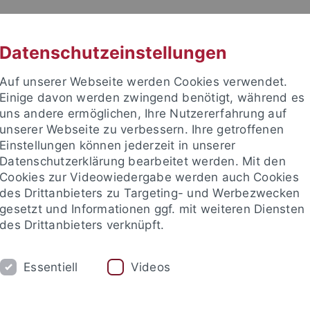
RACHE
UNI A-Z
KONTAKT
SUC
Datenschutzeinstellungen
Auf unserer Webseite werden Cookies verwendet.
Einige davon werden zwingend benötigt, während es
uns andere ermöglichen, Ihre Nutzererfahrung auf
unserer Webseite zu verbessern. Ihre getroffenen
TUDIUM
Einstellungen können jederzeit in unserer
FORSCHUNG
EINRICHTUNGE
Datenschutzerklärung bearbeitet werden. Mit den
Cookies zur Videowiedergabe werden auch Cookies
des Drittanbieters zu Targeting- und Werbezwecken
gesetzt und Informationen ggf. mit weiteren Diensten
des Drittanbieters verknüpft.
Essentiell
Videos
t an um sich anzumelden: