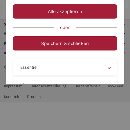
Anmelden
Alle akzeptieren
Service
oder
Weitere Angebote
Speichern & schließen
Portale
Kontaktinfo
© 2026 Eberhard Karls Universität Tübingen, Tübingen
Essentiell
Videos
Impressum
Datenschutzerklärung
Barrierefreiheit
RSS-Feed
Kurz-Link
Drucken
Impressum
Datenschutzerklärung