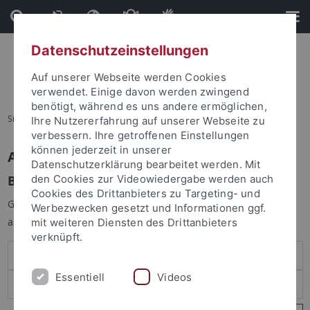
Direkt
Direkt
zum
zur
Inhalt
Fußleiste
Datenschutzeinstellungen
Auf unserer Webseite werden Cookies
verwendet. Einige davon werden zwingend
benötigt, während es uns andere ermöglichen,
Sie sind hier:
Startseite
Ihre Nutzererfahrung auf unserer Webseite zu
verbessern. Ihre getroffenen Einstellungen
können jederzeit in unserer
Anmelden
Datenschutzerklärung bearbeitet werden. Mit
Benutzeranmeldung
den Cookies zur Videowiedergabe werden auch
Cookies des Drittanbieters zu Targeting- und
Geben Sie Ihren Benutzernamen und Ihr Passwort an um sich
Werbezwecken gesetzt und Informationen ggf.
anzumelden:
mit weiteren Diensten des Drittanbieters
verknüpft.
Essentiell
Videos