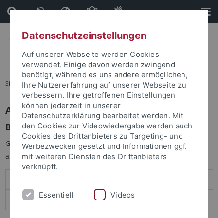
Direkt
Direkt
zum
zur
Inhalt
Fußleiste
Datenschutzeinstellungen
Auf unserer Webseite werden Cookies
verwendet. Einige davon werden zwingend
benötigt, während es uns andere ermöglichen,
Sie sind hier:
Startseite
Ihre Nutzererfahrung auf unserer Webseite zu
verbessern. Ihre getroffenen Einstellungen
können jederzeit in unserer
Anmelden
Datenschutzerklärung bearbeitet werden. Mit
Benutzeranmeldung
den Cookies zur Videowiedergabe werden auch
Cookies des Drittanbieters zu Targeting- und
Geben Sie Ihren Benutzernamen und Ihr Passwort an um sich
Werbezwecken gesetzt und Informationen ggf.
anzumelden:
mit weiteren Diensten des Drittanbieters
verknüpft.
Essentiell
Videos