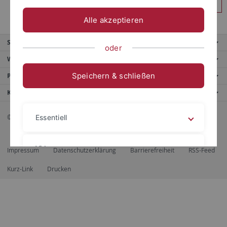
Anmelden
Alle akzeptieren
Service
oder
Weitere Angebote
Speichern & schließen
Portale
Kontaktinfo
© 2026 Eberhard Karls Universität Tübingen, Tübingen
Essentiell
Videos
Impressum
Datenschutzerklärung
Barrierefreiheit
RSS-Feed
Kurz-Link
Drucken
Impressum
Datenschutzerklärung