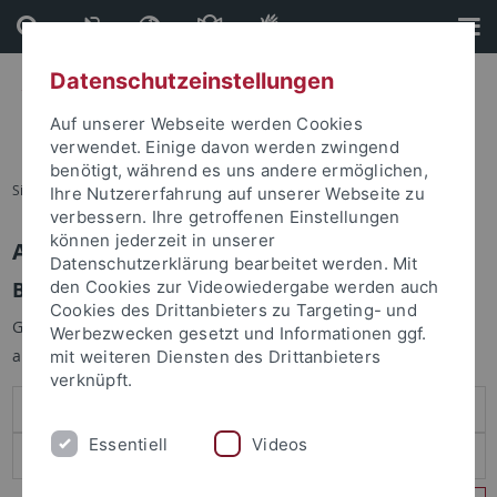
Direkt
Direkt
zum
zur
Inhalt
Fußleiste
Datenschutzeinstellungen
Auf unserer Webseite werden Cookies
verwendet. Einige davon werden zwingend
benötigt, während es uns andere ermöglichen,
Sie sind hier:
Startseite
Ihre Nutzererfahrung auf unserer Webseite zu
verbessern. Ihre getroffenen Einstellungen
können jederzeit in unserer
Anmelden
Datenschutzerklärung bearbeitet werden. Mit
Benutzeranmeldung
den Cookies zur Videowiedergabe werden auch
Cookies des Drittanbieters zu Targeting- und
Geben Sie Ihren Benutzernamen und Ihr Passwort an um sich
Werbezwecken gesetzt und Informationen ggf.
anzumelden:
mit weiteren Diensten des Drittanbieters
verknüpft.
Essentiell
Videos