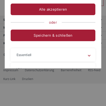
Anmelden
Alle akzeptieren
Service
oder
Weitere Angebote
Speichern & schließen
Portale
Kontaktinfo
© 2026 Eberhard Karls Universität Tübingen, Tübingen
Essentiell
Videos
Impressum
Datenschutzerklärung
Barrierefreiheit
RSS-Feed
Kurz-Link
Drucken
Impressum
Datenschutzerklärung