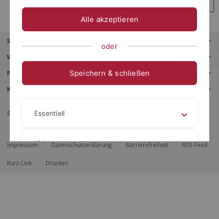
Anmelden
Alle akzeptieren
Service
oder
Weitere Angebote
Speichern & schließen
Portale
Kontaktinfo
© 2026 Eberhard Karls Universität Tübingen, Tübingen
Essentiell
Videos
Impressum
Datenschutzerklärung
Barrierefreiheit
RSS-Feed
Kurz-Link
Drucken
Impressum
Datenschutzerklärung