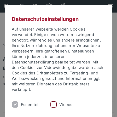
Direkt
Direkt
zum
zur
Inhalt
Fußleiste
Datenschutzeinstellungen
Auf unserer Webseite werden Cookies
verwendet. Einige davon werden zwingend
benötigt, während es uns andere ermöglichen,
Sie sind hier:
Startseite
Ihre Nutzererfahrung auf unserer Webseite zu
verbessern. Ihre getroffenen Einstellungen
können jederzeit in unserer
Anmelden
Datenschutzerklärung bearbeitet werden. Mit
Benutzeranmeldung
den Cookies zur Videowiedergabe werden auch
Cookies des Drittanbieters zu Targeting- und
Geben Sie Ihren Benutzernamen und Ihr Passwort an um sich
Werbezwecken gesetzt und Informationen ggf.
anzumelden:
mit weiteren Diensten des Drittanbieters
verknüpft.
Essentiell
Videos