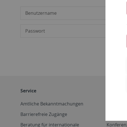
Service
Weitere 
Amtliche Bekanntmachungen
Betriebs
Barrierefreie Zugänge
CD-Vorla
Beratung für internationale
Konferen