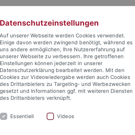
RACHE
UNI A-Z
KONTAKT
SUC
Datenschutzeinstellungen
Auf unserer Webseite werden Cookies verwendet.
Einige davon werden zwingend benötigt, während es
uns andere ermöglichen, Ihre Nutzererfahrung auf
unserer Webseite zu verbessern. Ihre getroffenen
TUDIUM
Einstellungen können jederzeit in unserer
FORSCHUNG
EINRICHTUNGE
Datenschutzerklärung bearbeitet werden. Mit den
Cookies zur Videowiedergabe werden auch Cookies
des Drittanbieters zu Targeting- und Werbezwecken
gesetzt und Informationen ggf. mit weiteren Diensten
des Drittanbieters verknüpft.
Essentiell
Videos
t an um sich anzumelden: