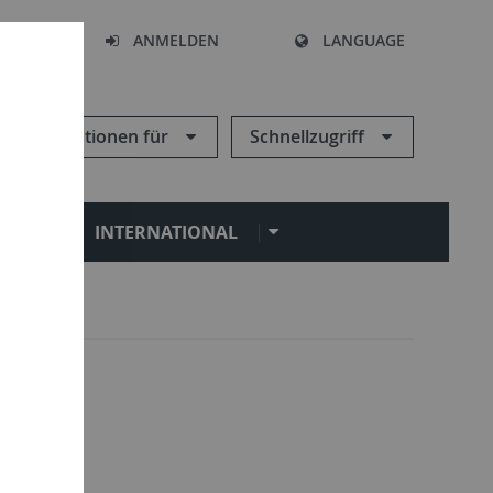
HEN
ANMELDEN
LANGUAGE
Informationen für
Schnellzugriff
N
INTERNATIONAL