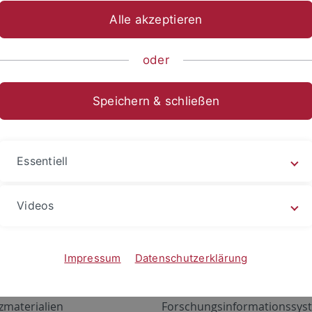
Alle akzeptieren
oder
Speichern & schließen
Essentiell
Videos
Angebote
Portale
zustand Netzwerk
ALMA
Impressum
Datenschutzerklärung
gen
Exchange Mail (OWA)
zmaterialien
Forschungsinformationssyst