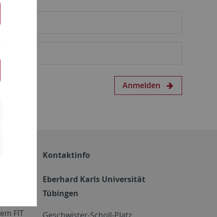
Anmelden
Kontaktinfo
Eberhard Karls Universität
Tübingen
em FIT
Geschwister-Scholl-Platz