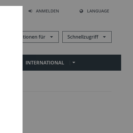
HEN
ANMELDEN
LANGUAGE
Informationen für
Schnellzugriff
N
INTERNATIONAL