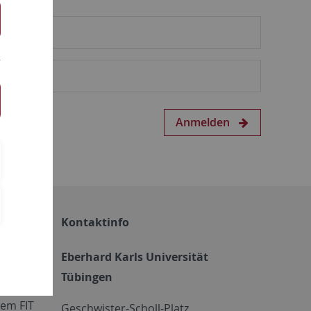
Anmelden
Kontaktinfo
Eberhard Karls Universität
Tübingen
em FIT
Geschwister-Scholl-Platz