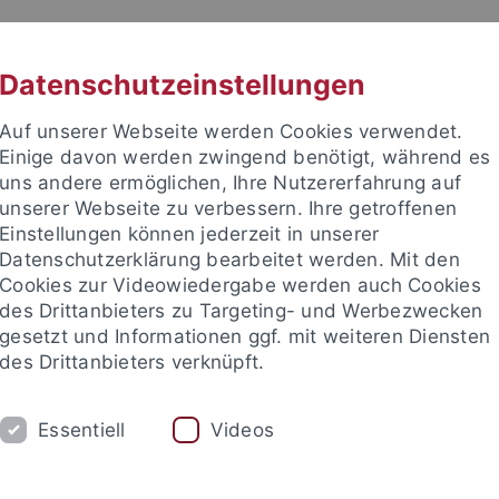
RACHE
UNI A-Z
KONTAKT
SUC
Datenschutzeinstellungen
Auf unserer Webseite werden Cookies verwendet.
Einige davon werden zwingend benötigt, während es
uns andere ermöglichen, Ihre Nutzererfahrung auf
unserer Webseite zu verbessern. Ihre getroffenen
TUDIUM
Einstellungen können jederzeit in unserer
FORSCHUNG
EINRICHTUNGE
Datenschutzerklärung bearbeitet werden. Mit den
Cookies zur Videowiedergabe werden auch Cookies
des Drittanbieters zu Targeting- und Werbezwecken
gesetzt und Informationen ggf. mit weiteren Diensten
des Drittanbieters verknüpft.
Essentiell
Videos
t an um sich anzumelden: