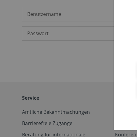
Service
Weitere 
Amtliche Bekanntmachungen
Betriebs
Barrierefreie Zugänge
CD-Vorla
Beratung für internationale
Konferen