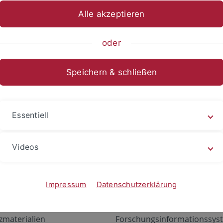
Alle akzeptieren
oder
Speichern & schließen
Essentiell
Videos
Angebote
Portale
zustand Netzwerk
ALMA
Impressum
Datenschutzerklärung
gen
Exchange Mail (OWA)
zmaterialien
Forschungsinformationssyst