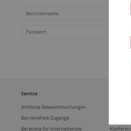
Service
Weitere 
Amtliche Bekanntmachungen
Betriebs
Barrierefreie Zugänge
CD-Vorla
Beratung für internationale
Konferen