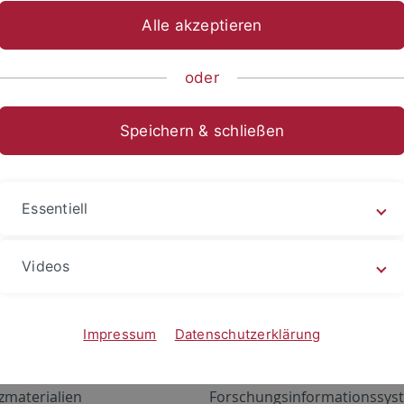
Alle akzeptieren
oder
Speichern & schließen
Essentiell
Videos
Angebote
Portale
zustand Netzwerk
ALMA
Impressum
Datenschutzerklärung
gen
Exchange Mail (OWA)
zmaterialien
Forschungsinformationssyst