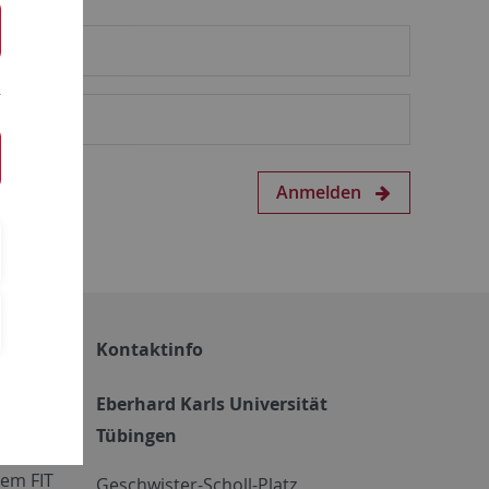
Anmelden
Kontaktinfo
Eberhard Karls Universität
Tübingen
em FIT
Geschwister-Scholl-Platz