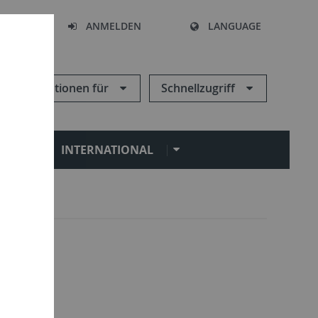
HEN
ANMELDEN
LANGUAGE
Informationen für
Schnellzugriff
N
INTERNATIONAL