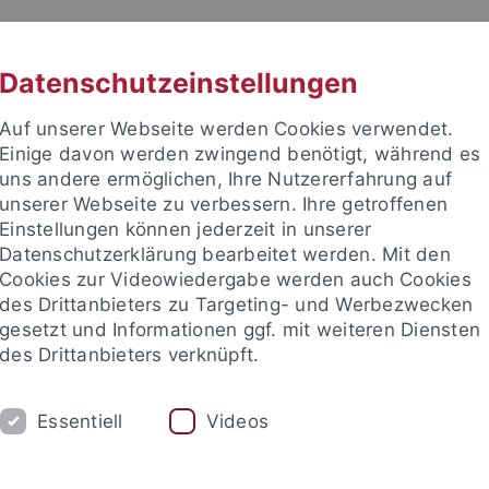
RACHE
UNI A-Z
KONTAKT
SUC
Datenschutzeinstellungen
Auf unserer Webseite werden Cookies verwendet.
Einige davon werden zwingend benötigt, während es
uns andere ermöglichen, Ihre Nutzererfahrung auf
unserer Webseite zu verbessern. Ihre getroffenen
TUDIUM
Einstellungen können jederzeit in unserer
FORSCHUNG
EINRICHTUNGE
Datenschutzerklärung bearbeitet werden. Mit den
Cookies zur Videowiedergabe werden auch Cookies
des Drittanbieters zu Targeting- und Werbezwecken
gesetzt und Informationen ggf. mit weiteren Diensten
des Drittanbieters verknüpft.
Essentiell
Videos
t an um sich anzumelden: