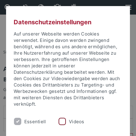
Direkt
Direkt
zum
zur
Inhalt
Fußleiste
Datenschutzeinstellungen
Auf unserer Webseite werden Cookies
verwendet. Einige davon werden zwingend
benötigt, während es uns andere ermöglichen,
Sie sind hier:
Startseite
Ihre Nutzererfahrung auf unserer Webseite zu
verbessern. Ihre getroffenen Einstellungen
können jederzeit in unserer
Anmelden
Datenschutzerklärung bearbeitet werden. Mit
Benutzeranmeldung
den Cookies zur Videowiedergabe werden auch
Cookies des Drittanbieters zu Targeting- und
Geben Sie Ihren Benutzernamen und Ihr Passwort an um sich
Werbezwecken gesetzt und Informationen ggf.
anzumelden:
mit weiteren Diensten des Drittanbieters
verknüpft.
Essentiell
Videos