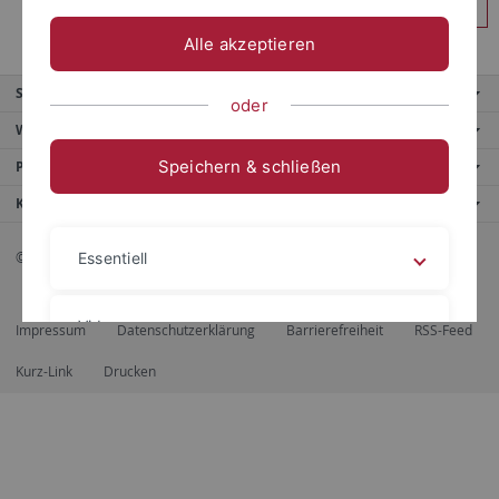
Anmelden
Alle akzeptieren
Service
oder
Weitere Angebote
Speichern & schließen
Portale
Kontaktinfo
© 2026 Eberhard Karls Universität Tübingen, Tübingen
Essentiell
Videos
Impressum
Datenschutzerklärung
Barrierefreiheit
RSS-Feed
Kurz-Link
Drucken
Impressum
Datenschutzerklärung