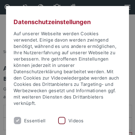
Direkt
Direkt
zum
zur
Inhalt
Fußleiste
Datenschutzeinstellungen
Auf unserer Webseite werden Cookies
verwendet. Einige davon werden zwingend
benötigt, während es uns andere ermöglichen,
Sie sind hier:
Startseite
Ihre Nutzererfahrung auf unserer Webseite zu
verbessern. Ihre getroffenen Einstellungen
können jederzeit in unserer
Anmelden
Datenschutzerklärung bearbeitet werden. Mit
Benutzeranmeldung
den Cookies zur Videowiedergabe werden auch
Cookies des Drittanbieters zu Targeting- und
Geben Sie Ihren Benutzernamen und Ihr Passwort an um sich
Werbezwecken gesetzt und Informationen ggf.
anzumelden:
mit weiteren Diensten des Drittanbieters
verknüpft.
Essentiell
Videos