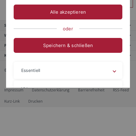
Anmelden
Alle akzeptieren
Service
oder
Weitere Angebote
Speichern & schließen
Portale
Kontaktinfo
© 2026 Eberhard Karls Universität Tübingen, Tübingen
Essentiell
Videos
Impressum
Datenschutzerklärung
Barrierefreiheit
RSS-Feed
Kurz-Link
Drucken
Impressum
Datenschutzerklärung