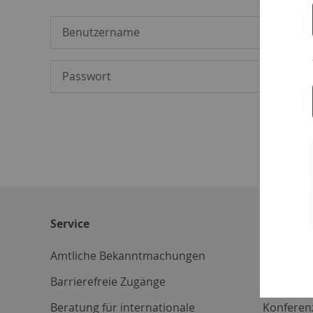
Service
Weitere 
Amtliche Bekanntmachungen
Betriebs
Barrierefreie Zugänge
CD-Vorla
Beratung für internationale
Konferen