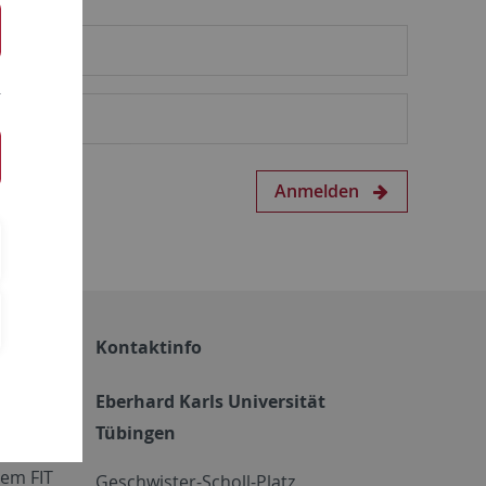
Anmelden
Kontaktinfo
Eberhard Karls Universität
Tübingen
em FIT
Geschwister-Scholl-Platz