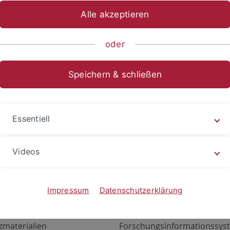
Alle akzeptieren
oder
Speichern & schließen
Essentiell
Videos
Angebote
Portale
zustand Netzwerk
ALMA
Impressum
Datenschutzerklärung
gen
Exchange Mail (OWA)
zmaterialien
Forschungsinformationssyst