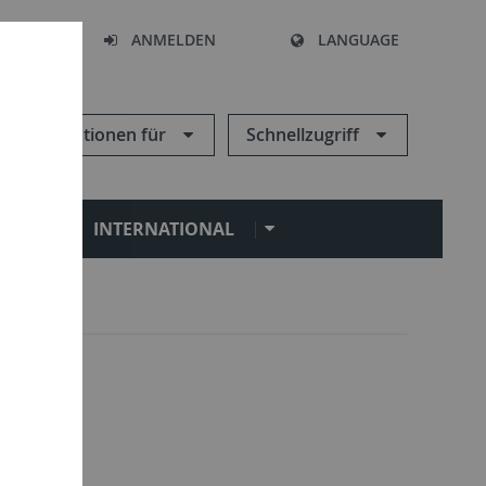
HEN
ANMELDEN
LANGUAGE
Informationen für
Schnellzugriff
N
INTERNATIONAL