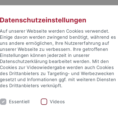
RACHE
UNI A-Z
KONTAKT
SUC
Datenschutzeinstellungen
Auf unserer Webseite werden Cookies verwendet.
Einige davon werden zwingend benötigt, während es
uns andere ermöglichen, Ihre Nutzererfahrung auf
unserer Webseite zu verbessern. Ihre getroffenen
TUDIUM
Einstellungen können jederzeit in unserer
FORSCHUNG
EINRICHTUNGE
Datenschutzerklärung bearbeitet werden. Mit den
Cookies zur Videowiedergabe werden auch Cookies
des Drittanbieters zu Targeting- und Werbezwecken
gesetzt und Informationen ggf. mit weiteren Diensten
des Drittanbieters verknüpft.
Essentiell
Videos
t an um sich anzumelden: