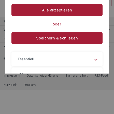
Anmelden
Alle akzeptieren
Service
oder
Weitere Angebote
Speichern & schließen
Portale
Kontaktinfo
© 2026 Eberhard Karls Universität Tübingen, Tübingen
Essentiell
Videos
Impressum
Datenschutzerklärung
Barrierefreiheit
RSS-Feed
Kurz-Link
Drucken
Impressum
Datenschutzerklärung