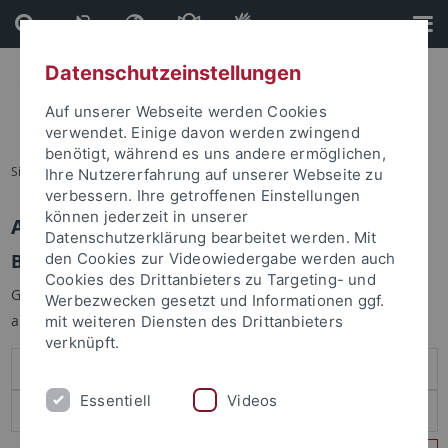
Direkt
Direkt
zum
zur
Inhalt
Fußleiste
Datenschutzeinstellungen
Auf unserer Webseite werden Cookies
verwendet. Einige davon werden zwingend
benötigt, während es uns andere ermöglichen,
Sie sind hier:
Startseite
Ihre Nutzererfahrung auf unserer Webseite zu
verbessern. Ihre getroffenen Einstellungen
können jederzeit in unserer
Anmelden
Datenschutzerklärung bearbeitet werden. Mit
Benutzeranmeldung
den Cookies zur Videowiedergabe werden auch
Cookies des Drittanbieters zu Targeting- und
Geben Sie Ihren Benutzernamen und Ihr Passwort an um sich
Werbezwecken gesetzt und Informationen ggf.
anzumelden:
mit weiteren Diensten des Drittanbieters
verknüpft.
Essentiell
Videos