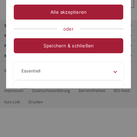
Anmelden
Alle akzeptieren
Service
oder
Weitere Angebote
Speichern & schließen
Portale
Kontaktinfo
© 2026 Eberhard Karls Universität Tübingen, Tübingen
Essentiell
Videos
Impressum
Datenschutzerklärung
Barrierefreiheit
RSS-Feed
Kurz-Link
Drucken
Impressum
Datenschutzerklärung