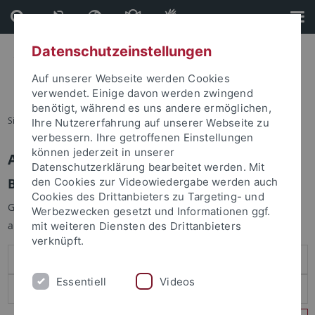
Direkt
Direkt
zum
zur
Inhalt
Fußleiste
Datenschutzeinstellungen
Auf unserer Webseite werden Cookies
verwendet. Einige davon werden zwingend
benötigt, während es uns andere ermöglichen,
Sie sind hier:
Startseite
Ihre Nutzererfahrung auf unserer Webseite zu
verbessern. Ihre getroffenen Einstellungen
können jederzeit in unserer
Anmelden
Datenschutzerklärung bearbeitet werden. Mit
Benutzeranmeldung
den Cookies zur Videowiedergabe werden auch
Cookies des Drittanbieters zu Targeting- und
Geben Sie Ihren Benutzernamen und Ihr Passwort an um sich
Werbezwecken gesetzt und Informationen ggf.
anzumelden:
mit weiteren Diensten des Drittanbieters
verknüpft.
Essentiell
Videos