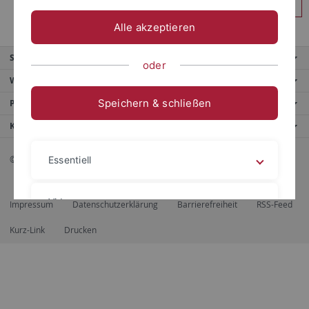
Anmelden
Alle akzeptieren
Service
oder
Weitere Angebote
Speichern & schließen
Portale
Kontaktinfo
© 2026 Eberhard Karls Universität Tübingen, Tübingen
Essentiell
Videos
Impressum
Datenschutzerklärung
Barrierefreiheit
RSS-Feed
Kurz-Link
Drucken
Impressum
Datenschutzerklärung