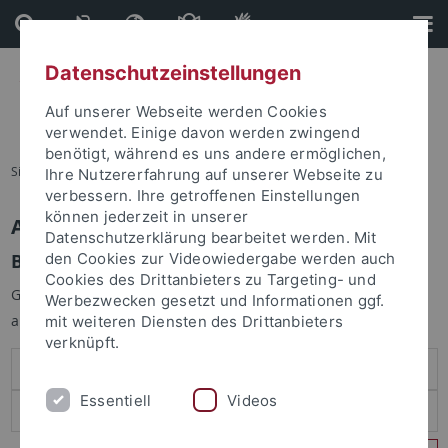
Direkt
Direkt
zum
zur
Inhalt
Fußleiste
Datenschutzeinstellungen
Auf unserer Webseite werden Cookies
verwendet. Einige davon werden zwingend
benötigt, während es uns andere ermöglichen,
Sie sind hier:
Startseite
Ihre Nutzererfahrung auf unserer Webseite zu
verbessern. Ihre getroffenen Einstellungen
können jederzeit in unserer
Anmelden
Datenschutzerklärung bearbeitet werden. Mit
Benutzeranmeldung
den Cookies zur Videowiedergabe werden auch
Cookies des Drittanbieters zu Targeting- und
Geben Sie Ihren Benutzernamen und Ihr Passwort an um sich
Werbezwecken gesetzt und Informationen ggf.
anzumelden:
mit weiteren Diensten des Drittanbieters
verknüpft.
Essentiell
Videos