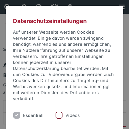
Direkt
Direkt
zum
zur
Inhalt
Fußleiste
Datenschutzeinstellungen
Auf unserer Webseite werden Cookies
verwendet. Einige davon werden zwingend
benötigt, während es uns andere ermöglichen,
Sie sind hier:
Startseite
Ihre Nutzererfahrung auf unserer Webseite zu
verbessern. Ihre getroffenen Einstellungen
können jederzeit in unserer
Anmelden
Datenschutzerklärung bearbeitet werden. Mit
Benutzeranmeldung
den Cookies zur Videowiedergabe werden auch
Cookies des Drittanbieters zu Targeting- und
Geben Sie Ihren Benutzernamen und Ihr Passwort an um sich
Werbezwecken gesetzt und Informationen ggf.
anzumelden:
mit weiteren Diensten des Drittanbieters
verknüpft.
Essentiell
Videos