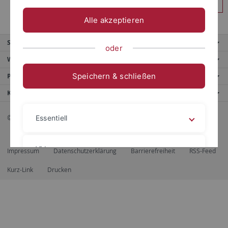
Anmelden
Alle akzeptieren
Service
oder
Weitere Angebote
Speichern & schließen
Portale
Kontaktinfo
© 2026 Eberhard Karls Universität Tübingen, Tübingen
Essentiell
Videos
Impressum
Datenschutzerklärung
Barrierefreiheit
RSS-Feed
Kurz-Link
Drucken
Impressum
Datenschutzerklärung