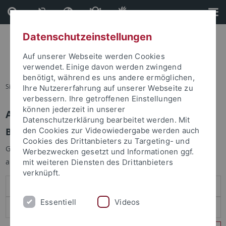
Direkt
Direkt
zum
zur
Inhalt
Fußleiste
Datenschutzeinstellungen
Auf unserer Webseite werden Cookies
verwendet. Einige davon werden zwingend
benötigt, während es uns andere ermöglichen,
Sie sind hier:
Startseite
Ihre Nutzererfahrung auf unserer Webseite zu
verbessern. Ihre getroffenen Einstellungen
können jederzeit in unserer
Anmelden
Datenschutzerklärung bearbeitet werden. Mit
Benutzeranmeldung
den Cookies zur Videowiedergabe werden auch
Cookies des Drittanbieters zu Targeting- und
Geben Sie Ihren Benutzernamen und Ihr Passwort an um sich
Werbezwecken gesetzt und Informationen ggf.
anzumelden:
mit weiteren Diensten des Drittanbieters
verknüpft.
Essentiell
Videos