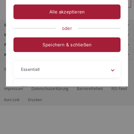
Anmelden
Alle akzeptieren
Service
oder
Weitere Angebote
Speichern & schließen
Portale
Kontaktinfo
© 2026 Eberhard Karls Universität Tübingen, Tübingen
Essentiell
Videos
Impressum
Datenschutzerklärung
Barrierefreiheit
RSS-Feed
Kurz-Link
Drucken
Impressum
Datenschutzerklärung