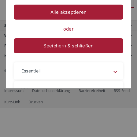
Anmelden
Alle akzeptieren
Service
oder
Weitere Angebote
Speichern & schließen
Portale
Kontaktinfo
© 2026 Eberhard Karls Universität Tübingen, Tübingen
Essentiell
Videos
Impressum
Datenschutzerklärung
Barrierefreiheit
RSS-Feed
Kurz-Link
Drucken
Impressum
Datenschutzerklärung