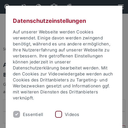
Direkt
Direkt
zum
zur
Inhalt
Fußleiste
Datenschutzeinstellungen
Auf unserer Webseite werden Cookies
verwendet. Einige davon werden zwingend
benötigt, während es uns andere ermöglichen,
Sie sind hier:
Startseite
Ihre Nutzererfahrung auf unserer Webseite zu
verbessern. Ihre getroffenen Einstellungen
können jederzeit in unserer
Anmelden
Datenschutzerklärung bearbeitet werden. Mit
Benutzeranmeldung
den Cookies zur Videowiedergabe werden auch
Cookies des Drittanbieters zu Targeting- und
Geben Sie Ihren Benutzernamen und Ihr Passwort an um sich
Werbezwecken gesetzt und Informationen ggf.
anzumelden:
mit weiteren Diensten des Drittanbieters
verknüpft.
Essentiell
Videos