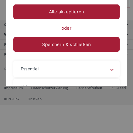
Anmelden
Alle akzeptieren
Service
oder
Weitere Angebote
Speichern & schließen
Portale
Kontaktinfo
© 2026 Eberhard Karls Universität Tübingen, Tübingen
Essentiell
Videos
Impressum
Datenschutzerklärung
Barrierefreiheit
RSS-Feed
Kurz-Link
Drucken
Impressum
Datenschutzerklärung