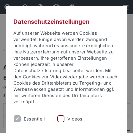
Direkt
Direkt
zum
zur
Inhalt
Fußleiste
Datenschutzeinstellungen
Auf unserer Webseite werden Cookies
verwendet. Einige davon werden zwingend
benötigt, während es uns andere ermöglichen,
Sie sind hier:
Startseite
Ihre Nutzererfahrung auf unserer Webseite zu
verbessern. Ihre getroffenen Einstellungen
können jederzeit in unserer
Anmelden
Datenschutzerklärung bearbeitet werden. Mit
Benutzeranmeldung
den Cookies zur Videowiedergabe werden auch
Cookies des Drittanbieters zu Targeting- und
Geben Sie Ihren Benutzernamen und Ihr Passwort an um sich
Werbezwecken gesetzt und Informationen ggf.
anzumelden:
mit weiteren Diensten des Drittanbieters
verknüpft.
Essentiell
Videos