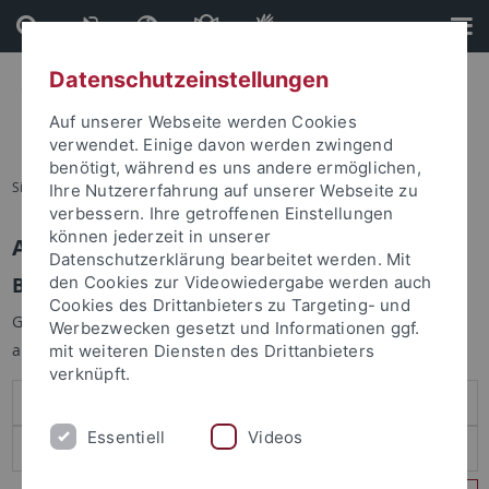
Direkt
Direkt
zum
zur
Inhalt
Fußleiste
Datenschutzeinstellungen
Auf unserer Webseite werden Cookies
verwendet. Einige davon werden zwingend
benötigt, während es uns andere ermöglichen,
Sie sind hier:
Startseite
Ihre Nutzererfahrung auf unserer Webseite zu
verbessern. Ihre getroffenen Einstellungen
können jederzeit in unserer
Anmelden
Datenschutzerklärung bearbeitet werden. Mit
Benutzeranmeldung
den Cookies zur Videowiedergabe werden auch
Cookies des Drittanbieters zu Targeting- und
Geben Sie Ihren Benutzernamen und Ihr Passwort an um sich
Werbezwecken gesetzt und Informationen ggf.
anzumelden:
mit weiteren Diensten des Drittanbieters
verknüpft.
Essentiell
Videos