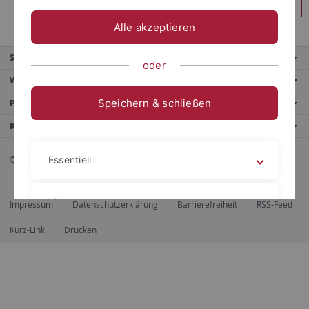
Anmelden
Alle akzeptieren
Service
oder
Weitere Angebote
Speichern & schließen
Portale
Kontaktinfo
© 2026 Eberhard Karls Universität Tübingen, Tübingen
Essentiell
Videos
Impressum
Datenschutzerklärung
Barrierefreiheit
RSS-Feed
Kurz-Link
Drucken
Impressum
Datenschutzerklärung