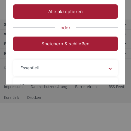
Anmelden
Alle akzeptieren
Service
oder
Weitere Angebote
Speichern & schließen
Portale
Kontaktinfo
© 2026 Eberhard Karls Universität Tübingen, Tübingen
Essentiell
Videos
Impressum
Datenschutzerklärung
Barrierefreiheit
RSS-Feed
Kurz-Link
Drucken
Impressum
Datenschutzerklärung