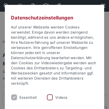
Direkt
Direkt
zum
zur
Inhalt
Fußleiste
Datenschutzeinstellungen
Auf unserer Webseite werden Cookies
verwendet. Einige davon werden zwingend
benötigt, während es uns andere ermöglichen,
Sie sind hier:
Startseite
Ihre Nutzererfahrung auf unserer Webseite zu
verbessern. Ihre getroffenen Einstellungen
können jederzeit in unserer
Anmelden
Datenschutzerklärung bearbeitet werden. Mit
Benutzeranmeldung
den Cookies zur Videowiedergabe werden auch
Cookies des Drittanbieters zu Targeting- und
Geben Sie Ihren Benutzernamen und Ihr Passwort an um sich
Werbezwecken gesetzt und Informationen ggf.
anzumelden:
mit weiteren Diensten des Drittanbieters
verknüpft.
Essentiell
Videos