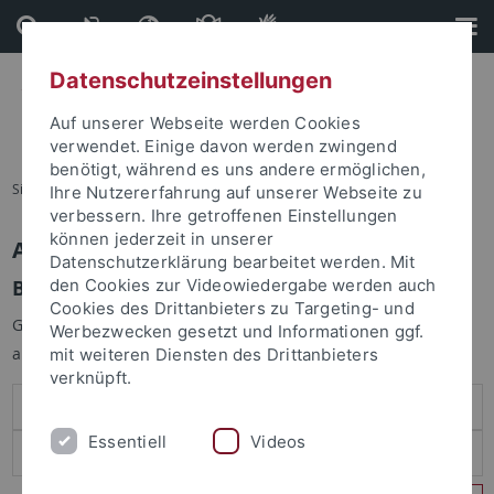
Direkt
Direkt
zum
zur
Inhalt
Fußleiste
Datenschutzeinstellungen
Auf unserer Webseite werden Cookies
verwendet. Einige davon werden zwingend
benötigt, während es uns andere ermöglichen,
Sie sind hier:
Startseite
Ihre Nutzererfahrung auf unserer Webseite zu
verbessern. Ihre getroffenen Einstellungen
können jederzeit in unserer
Anmelden
Datenschutzerklärung bearbeitet werden. Mit
Benutzeranmeldung
den Cookies zur Videowiedergabe werden auch
Cookies des Drittanbieters zu Targeting- und
Geben Sie Ihren Benutzernamen und Ihr Passwort an um sich
Werbezwecken gesetzt und Informationen ggf.
anzumelden:
mit weiteren Diensten des Drittanbieters
verknüpft.
Essentiell
Videos