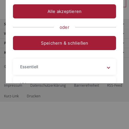
Anmelden
Alle akzeptieren
Service
oder
Weitere Angebote
Speichern & schließen
Portale
Kontaktinfo
© 2026 Eberhard Karls Universität Tübingen, Tübingen
Essentiell
Videos
Impressum
Datenschutzerklärung
Barrierefreiheit
RSS-Feed
Kurz-Link
Drucken
Impressum
Datenschutzerklärung