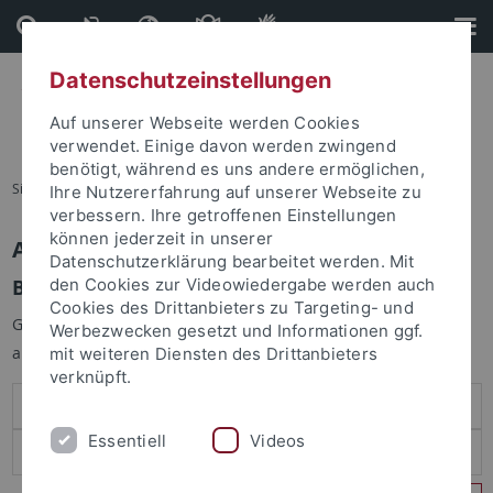
Direkt
Direkt
zum
zur
Inhalt
Fußleiste
Datenschutzeinstellungen
Auf unserer Webseite werden Cookies
verwendet. Einige davon werden zwingend
benötigt, während es uns andere ermöglichen,
Sie sind hier:
Startseite
Ihre Nutzererfahrung auf unserer Webseite zu
verbessern. Ihre getroffenen Einstellungen
können jederzeit in unserer
Anmelden
Datenschutzerklärung bearbeitet werden. Mit
Benutzeranmeldung
den Cookies zur Videowiedergabe werden auch
Cookies des Drittanbieters zu Targeting- und
Geben Sie Ihren Benutzernamen und Ihr Passwort an um sich
Werbezwecken gesetzt und Informationen ggf.
anzumelden:
mit weiteren Diensten des Drittanbieters
verknüpft.
Essentiell
Videos