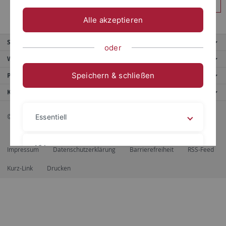
Anmelden
Alle akzeptieren
Service
oder
Weitere Angebote
Speichern & schließen
Portale
Kontaktinfo
© 2026 Eberhard Karls Universität Tübingen, Tübingen
Essentiell
Videos
Impressum
Datenschutzerklärung
Barrierefreiheit
RSS-Feed
Kurz-Link
Drucken
Impressum
Datenschutzerklärung