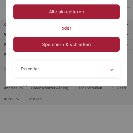
Anmelden
Alle akzeptieren
Service
oder
Weitere Angebote
Speichern & schließen
Portale
Kontaktinfo
© 2026 Eberhard Karls Universität Tübingen, Tübingen
Essentiell
Videos
Impressum
Datenschutzerklärung
Barrierefreiheit
RSS-Feed
Kurz-Link
Drucken
Impressum
Datenschutzerklärung