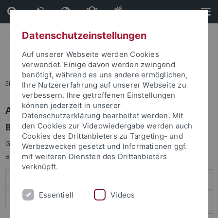
Direkt
Direkt
zum
zur
Inhalt
Fußleiste
Datenschutzeinstellungen
Auf unserer Webseite werden Cookies
verwendet. Einige davon werden zwingend
benötigt, während es uns andere ermöglichen,
Sie sind hier:
Startseite
Ihre Nutzererfahrung auf unserer Webseite zu
verbessern. Ihre getroffenen Einstellungen
können jederzeit in unserer
Anmelden
Datenschutzerklärung bearbeitet werden. Mit
Benutzeranmeldung
den Cookies zur Videowiedergabe werden auch
Cookies des Drittanbieters zu Targeting- und
Geben Sie Ihren Benutzernamen und Ihr Passwort an um sich
Werbezwecken gesetzt und Informationen ggf.
anzumelden:
mit weiteren Diensten des Drittanbieters
verknüpft.
Essentiell
Videos