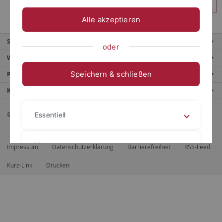
Anmelden
Alle akzeptieren
Service
oder
Weitere Angebote
Speichern & schließen
Portale
Kontaktinfo
© 2026 Eberhard Karls Universität Tübingen, Tübingen
Essentiell
Videos
Impressum
Datenschutzerklärung
Barrierefreiheit
RSS-Feed
Kurz-Link
Drucken
Impressum
Datenschutzerklärung